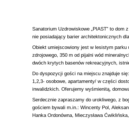
Sanatorium Uzdrowiskowe „PIAST” to dom z w
nie posiadający barier architektonicznych d
Obiekt umiejscowiony jest w lesistym parku 
zdrojowego, 350 m od pijalni wód mineralnyc
dwóch krytych basenów rekreacyjnych, istni
Do dyspozycji gości na miejscu znajduje się:
1,2,3- osobowe, apartamenty/ w części dost
inwalidzkich. Oferujemy wyśmienitą, domową 
Serdecznie zapraszamy do urokliwego, z bog
gościem bywali m.in.: Wincenty Pol, Aleksa
Hanka Ordonówna, Mieczysława Ćwiklińska, S