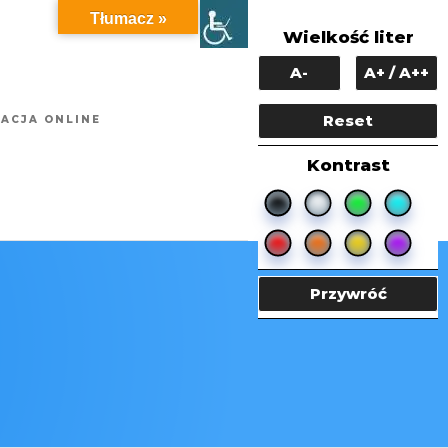
Tłumacz »
Wielkość liter
A-
A+ / A++
Reset
ACJA ONLINE
Kontrast
Przywróć