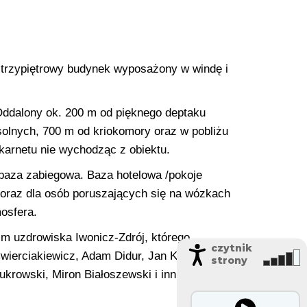
ą trzypiętrowy budynek wyposażony w windę i
 Oddalony ok. 200 m od pięknego deptaku
solnych, 700 m od kriokomory oraz w pobliżu
karnetu nie wychodząc z obiektu.
z baza zabiegowa. Baza hotelowa /pokoje
 oraz dla osób poruszających się na wózkach
osfera.
m uzdrowiska Iwonicz-Zdrój, którego
czytnik
wierciakiewicz, Adam Didur, Jan Kiepura,
strony
rowski, Miron Białoszewski i inni.