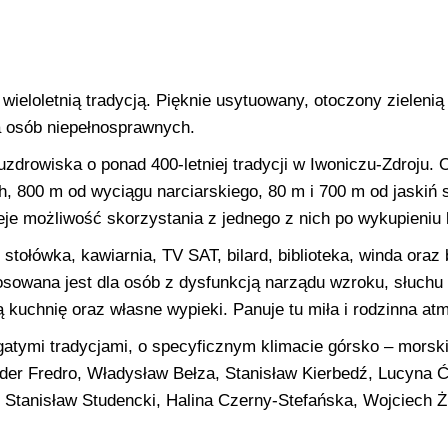
ieloletnią tradycją. Pięknie usytuowany, otoczony zieleni
la osób niepełnosprawnych.
uzdrowiska o ponad 400-letniej tradycji w Iwoniczu-Zdroju.
h, 800 m od wyciągu narciarskiego, 80 m i 700 m od jaskiń 
eje możliwość skorzystania z jednego z nich po wykupieniu 
 stołówka, kawiarnia, TV SAT, bilard, biblioteka, winda ora
osowana jest dla osób z dysfunkcją narządu wzroku, słuchu
kuchnię oraz własne wypieki. Panuje tu miła i rodzinna atm
atymi tradycjami, o specyficznym klimacie górsko – morski
nder Fredro, Władysław Bełza, Stanisław Kierbedź, Lucyna Ć
tanisław Studencki, Halina Czerny-Stefańska, Wojciech Żuk