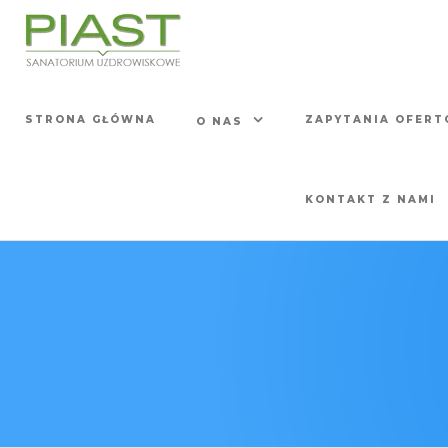
S.U.
Sanatorium
Uzdrowiskowe
PIAST
S.U. Piast
Związek
STRONA GŁÓWNA
ZAPYTANIA OFER
O NAS
Rzemiosła
Polskiego
KONTAKT Z NAMI